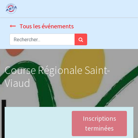
Tous les événements
Course Régionale Saint-
Viaud
Inscriptions
terminées