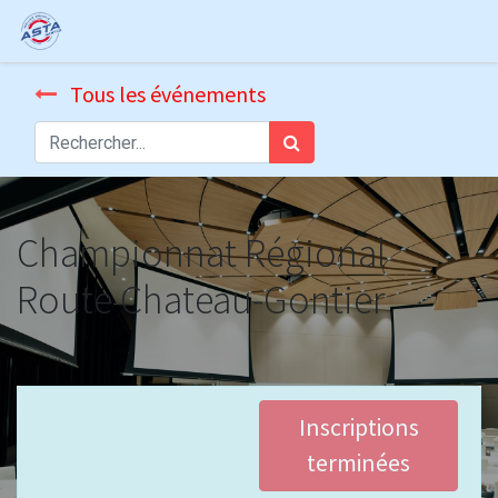
Tous les événements
Championnat Régional
Route Chateau-Gontier
Inscriptions
terminées