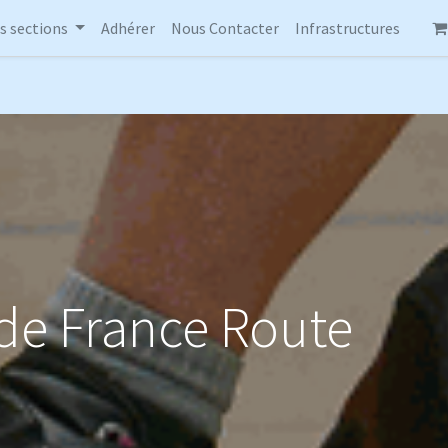
s sections
Adhérer
Nous Contacter
Infrastructures
e France Route