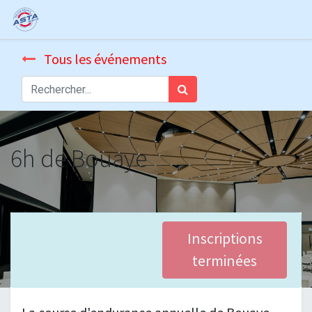
Tous les événements
6h de Bouaye
Inscriptions
terminées