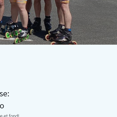
rse:
ro
se et fond!